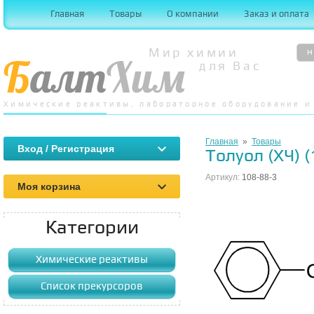
Главная
Товары
О компании
Заказ и оплата
Мир химии
Н
для Вас
Химические реактивы, лабораторное оборудование и 
Главная
»
Товары
Вход / Регистрация
Толуол (ХЧ) (
Артикул:
108-88-3
Моя корзина
Категории
Химические реактивы
Список прекурсоров