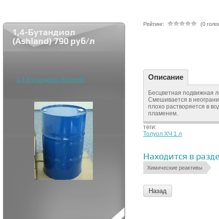
Рейтинг:
(0 голо
1,4-Бутандиол
(Ashland) 790 руб/л
Описание
1,4-Бутандиол (Ashland)
Бесцветная подвижная ле
Смешивается в неограни
плохо растворяется в во
пламенем.
теги:
Толуол ХЧ 1 л
Находится в разд
Химические реактивы
Назад